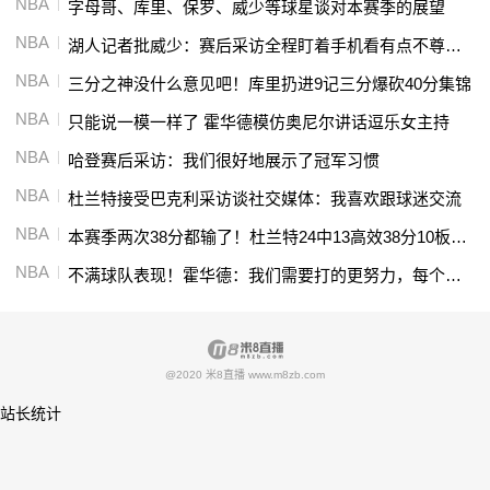
NBA
字母哥、库里、保罗、威少等球星谈对本赛季的展望
NBA
湖人记者批威少：赛后采访全程盯着手机看有点不尊重人
NBA
三分之神没什么意见吧！库里扔进9记三分爆砍40分集锦
NBA
只能说一模一样了 霍华德模仿奥尼尔讲话逗乐女主持
NBA
哈登赛后采访：我们很好地展示了冠军习惯
NBA
杜兰特接受巴克利采访谈社交媒体：我喜欢跟球迷交流
NBA
本赛季两次38分都输了！杜兰特24中13高效38分10板4助集锦
NBA
不满球队表现！霍华德：我们需要打的更努力，每个回合都很重要
@2020 米8直播 www.m8zb.com
站长统计