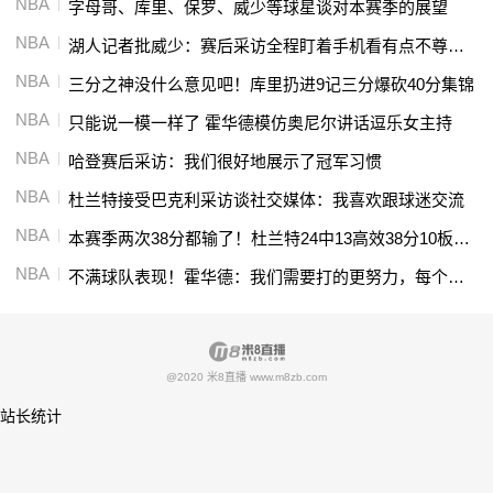
NBA
字母哥、库里、保罗、威少等球星谈对本赛季的展望
NBA
湖人记者批威少：赛后采访全程盯着手机看有点不尊重人
NBA
三分之神没什么意见吧！库里扔进9记三分爆砍40分集锦
NBA
只能说一模一样了 霍华德模仿奥尼尔讲话逗乐女主持
NBA
哈登赛后采访：我们很好地展示了冠军习惯
NBA
杜兰特接受巴克利采访谈社交媒体：我喜欢跟球迷交流
NBA
本赛季两次38分都输了！杜兰特24中13高效38分10板4助集锦
NBA
不满球队表现！霍华德：我们需要打的更努力，每个回合都很重要
@2020 米8直播 www.m8zb.com
站长统计