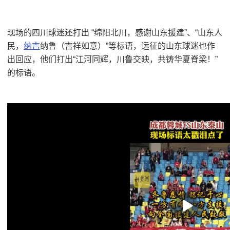
现场的四川球迷还打出 “绵阳北川，感谢山东援建”、“山东人
民，
纳吉
纳鲁（吉祥如意）”等标语，远征的山东球迷也作
出回应，他们打出“江河同辉，川鲁交映，共铸华夏脊梁！”
的标语。