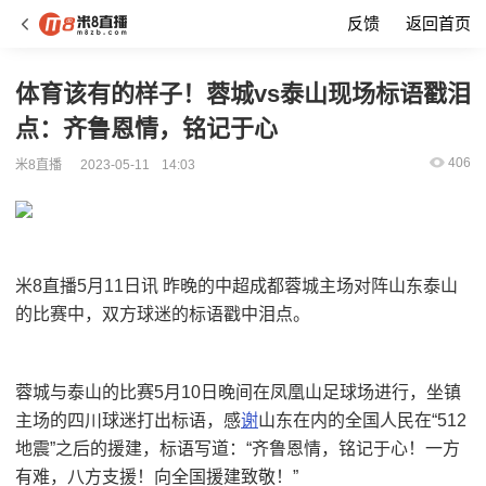
反馈
返回首页
体育该有的样子！蓉城vs泰山现场标语戳泪
点：齐鲁恩情，铭记于心
406
米8直播
2023-05-11
14:03
米8直播5月11日讯 昨晚的中超成都蓉城主场对阵山东泰山
的比赛中，双方球迷的标语戳中泪点。
蓉城与泰山的比赛5月10日晚间在凤凰山足球场进行，坐镇
主场的四川球迷打出标语，感
谢
山东在内的全国人民在“512
地震”之后的援建，标语写道：“齐鲁恩情，铭记于心！一方
有难，八方支援！向全国援建致敬！”