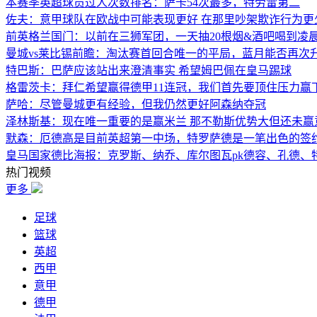
本赛季英超球员过人次数排名：萨卡54次最多，特劳雷第二
佐夫：意甲球队在欧战中可能表现更好 在那里吵架欺诈行为更
前英格兰国门：以前在三狮军团，一天抽20根烟&酒吧喝到凌晨
曼城vs莱比锡前瞻：淘汰赛首回合唯一的平局，蓝月能否再次
特巴斯：巴萨应该站出来澄清事实 希望姆巴佩在皇马踢球
格雷茨卡：拜仁希望赢得德甲11连冠，我们首先要顶住压力赢
萨哈：尽管曼城更有经验，但我仍然更好阿森纳夺冠
泽林斯基：现在唯一重要的是赢米兰 那不勒斯优势大但还未赢
默森：厄德高是目前英超第一中场，特罗萨德是一笔出色的签
皇马国家德比海报：克罗斯、纳乔、库尔图瓦pk德容、孔德、
热门视频
更多
足球
篮球
英超
西甲
意甲
德甲