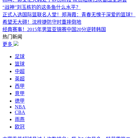
“战神”刘玉栋钓的这条鱼什么水平？
正式入选国际篮联名人堂！郑海霞：青春无愧于深爱的篮球！
希望无大碍！沈梓捷防守时重摔倒地
经典赛事！2015年男篮亚锦赛中国20分逆转韩国
热门新闻
更多
足球
篮球
中超
英超
西甲
意甲
德甲
NBA
CBA
雨燕
欧冠