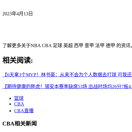
2023年4月13日
了解更多关于NBA CBA 足球 英超 西甲 意甲 法甲 德甲 的
相关阅读:
【6天拿3个MVP！林书豪：从来不会为个人数据去打球 可我
【期待健康的胖虎！锡安本赛季缺席53场 出战时场均26分7板4.
篮球
CBA
CBA直播
CBA相关新闻