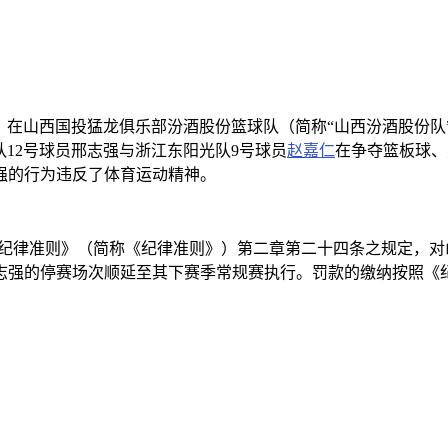
进8场序428，在山西国投猛龙俱乐部汾酒股份篮球队（简称“山西汾
队12号球员邢志强与浙江东阳光队9号球员
赵嘉仁
在争夺篮板球、
强的行为违反了体育运动精神。
业联赛纪律准则》（简称《纪律准则》）第二章第二十四条之规定，对
志强的停赛场次顺延至其下赛季常规赛执行。罚款的缴纳按照《