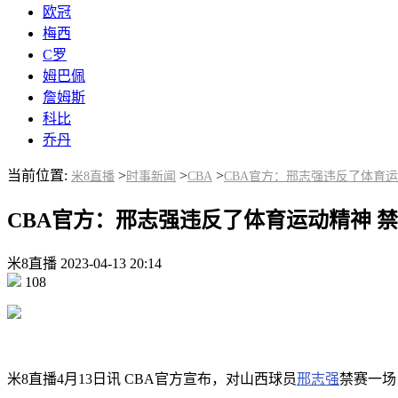
欧冠
梅西
C罗
姆巴佩
詹姆斯
科比
乔丹
当前位置:
>
>
>
米8直播
时事新闻
CBA
CBA官方：邢志强违反了体育运
CBA官方：邢志强违反了体育运动精神 禁
米8直播
2023-04-13
20:14
108
米8直播4月13日讯 CBA官方宣布，对山西球员
邢志强
禁赛一场