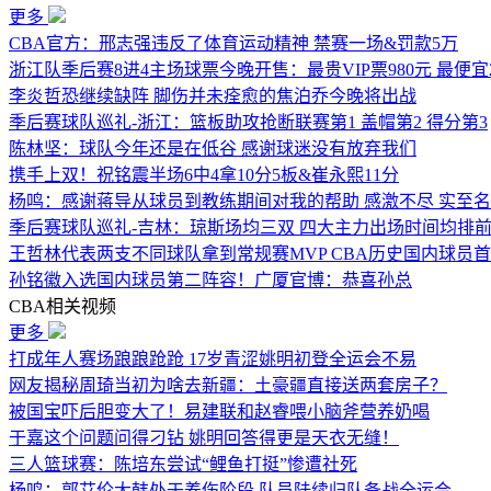
更多
CBA官方：邢志强违反了体育运动精神 禁赛一场&罚款5万
浙江队季后赛8进4主场球票今晚开售：最贵VIP票980元 最便宜2
李炎哲恐继续缺阵 脚伤并未痊愈的焦泊乔今晚将出战
季后赛球队巡礼-浙江：篮板助攻抢断联赛第1 盖帽第2 得分第3
陈林坚：球队今年还是在低谷 感谢球迷没有放弃我们
携手上双！祝铭震半场6中4拿10分5板&崔永熙11分
杨鸣：感谢蒋导从球员到教练期间对我的帮助 感激不尽 实至
季后赛球队巡礼-吉林：琼斯场均三双 四大主力出场时间均排
王哲林代表两支不同球队拿到常规赛MVP CBA历史国内球员
孙铭徽入选国内球员第二阵容！广厦官博：恭喜孙总
CBA相关视频
更多
打成年人赛场踉踉跄跄 17岁青涩姚明初登全运会不易
网友揭秘周琦当初为啥去新疆：土豪疆直接送两套房子？
被国宝吓后胆变大了！易建联和赵睿喂小脑斧营养奶喝
于嘉这个问题问得刁钻 姚明回答得更是天衣无缝！
三人篮球赛：陈培东尝试“鲤鱼打挺”惨遭社死
杨鸣：郭艾伦大韩处于养伤阶段 队员陆续归队备战全运会