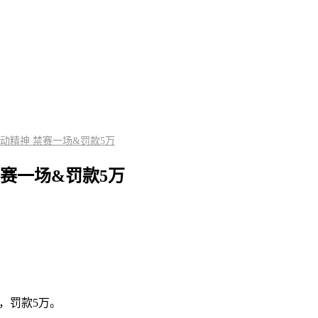
动精神 禁赛一场&罚款5万
赛一场&罚款5万
，罚款5万。