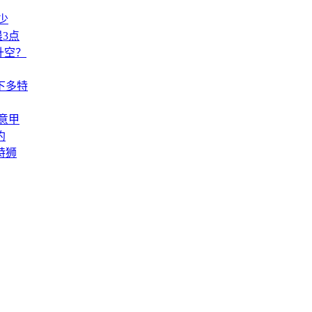
少
3点
升空？
下多特
意甲
约
特狮