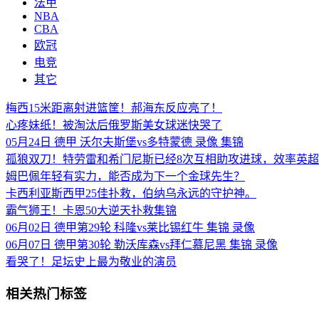
法甲
NBA
CBA
欧冠
电竞
其它
梅西15米距离射进篮筐！郝海东反应亮了！
心疼妹纸！被淘汰后俄罗斯美女球迷快哭了
05月24日 德甲 沃尔夫斯堡vs多特蒙德 录像 集锦
孤狼双刀！特劳雷和希门尼斯已经8次互相助攻进球，效率英
姆巴佩年轻有实力，能否成为下一个金球先生？
卡西利亚斯西甲25佳扑救，伯纳乌永远的守护神。
霸气狮王！卡恩50大逆天扑救集锦
06月02日 德甲第29轮 科隆vs莱比锡红牛 集锦 录像
06月07日 德甲第30轮 勒沃库森vs拜仁慕尼黑 集锦 录像
看哭了！足坛史上最为敬业的演员
相关热门标签