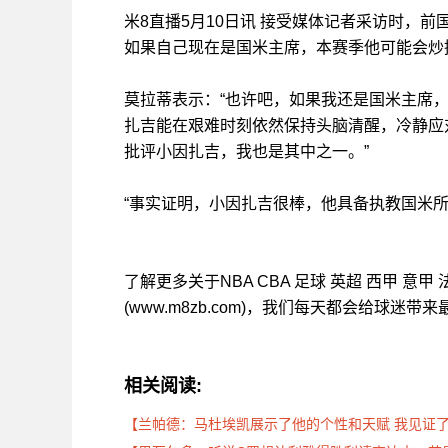
米8直播5月10日讯 接受媒体记者采访时，前
如果自己现在是国米主席，本赛季他可能会炒
莫拉蒂表示：“也许吧，如果我还是国米主席
扎吉能在艰难时刻依然保持头脑清醒，冷静应
批评小因扎吉，我也是其中之一。”
“事实证明，小因扎吉很棒，他具备执教国米所
了解更多关于NBA CBA 足球 英超 西甲 意
(www.m8zb.com)，我们每天都会给球迷
相关阅读:
【兰帕德：马杜埃凯展示了他的个性和天赋 我见证