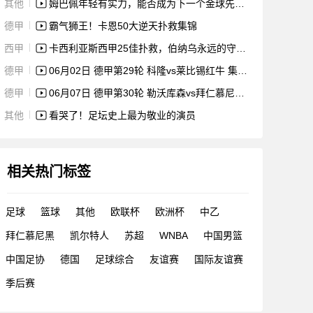
其他
姆巴佩年轻有实力，能否成为下一个金球先生？
德甲
霸气狮王！卡恩50大逆天扑救集锦
西甲
卡西利亚斯西甲25佳扑救，伯纳乌永远的守护神。
德甲
06月02日 德甲第29轮 科隆vs莱比锡红牛 集锦 录像
德甲
06月07日 德甲第30轮 勒沃库森vs拜仁慕尼黑 集锦 录像
其他
看哭了！足坛史上最为敬业的演员
相关热门标签
足球
篮球
其他
欧联杯
欧洲杯
中乙
拜仁慕尼黑
凯尔特人
苏超
WNBA
中国男篮
中国足协
德国
足球综合
友谊赛
国际友谊赛
季后赛