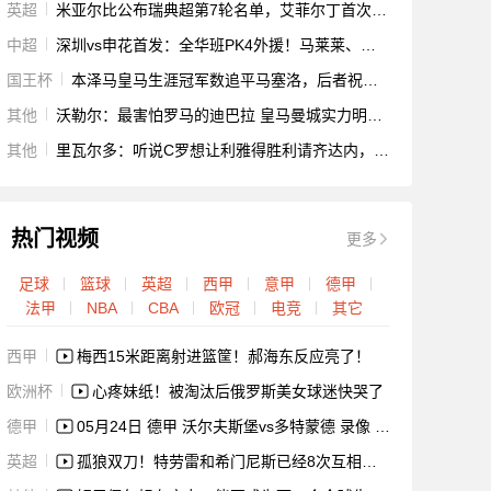
英超
米亚尔比公布瑞典超第7轮名单，艾菲尔丁首次进入比赛名单
中超
深圳vs申花首发：全华班PK4外援！马莱莱、特谢拉出战
国王杯
本泽马皇马生涯冠军数追平马塞洛，后者祝贺：为你自豪！
其他
沃勒尔：最害怕罗马的迪巴拉 皇马曼城实力明显强于米兰双雄
其他
里瓦尔多：听说C罗想让利雅得胜利请齐达内，若后者去沙特会很怪
热门视频
更多
足球
篮球
英超
西甲
意甲
德甲
法甲
NBA
CBA
欧冠
电竞
其它
西甲
梅西15米距离射进篮筐！郝海东反应亮了！
欧洲杯
心疼妹纸！被淘汰后俄罗斯美女球迷快哭了
德甲
05月24日 德甲 沃尔夫斯堡vs多特蒙德 录像 集锦
英超
孤狼双刀！特劳雷和希门尼斯已经8次互相助攻进球，效率英超第一