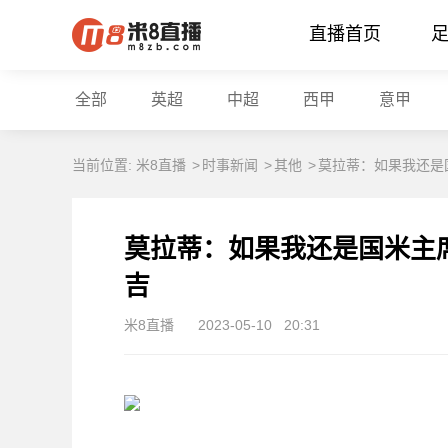
直播首页
全部
英超
中超
西甲
意甲
当前位置:
米8直播
>
时事新闻
>
其他
>
莫拉蒂：如果我还是
莫拉蒂：如果我还是国米主
吉
米8直播
2023-05-10
20:31