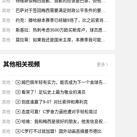
其他
特维斯谈梅西道歉：道歉的应该是巴黎，但他将俱乐部放在首位
其他
巴萨对于签回梅西需要满足财政公平条件的要求感到乐观
其他
约克：滕哈赫本赛季已经输9场了，比之前索肖带队时输的还多
其他
斯基拉：热刺考虑3500万欧买断库卢，球员愿留队但谈判仍停滞
其他
莫拉蒂：如果我还是国米主席，本赛季我可能会炒掉小因扎吉
其他相关视频
更多
其他
姆巴佩年轻有实力，能否成为下一个金球先生？
其他
看哭了！足坛史上最为敬业的演员
其他
到底谁赢了9-0？对比索帅和弗利克
其他
态度可嘉！C罗奋力逼抢遭对手轻松晃过
其他
哈维：我和梅西是很好的朋友，他发信息祝我一切顺利
其他
C罗打不过就加盟！国外动画恶搞曼市德比