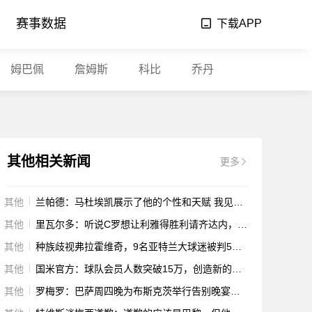
赛事数据
下载APP
姆巴佩
詹姆斯
科比
乔丹
其他相关新闻
更多
其他
兰帕德：马杜埃凯展示了他的个性和天赋 我见证了切尔西的成功
其他
里瓦尔多：听说C罗想让利雅得胜利请齐达内，若后者去沙特会很怪
其他
种族歧视弗拉霍维奇，9名亚特兰大球迷被判5年不得进入球场
其他
国米官方：球队会员人数突破15万，创造新的俱乐部记录
其他
罗梅罗：巴萨周四晚为布斯克茨举行告别晚宴，球员&教练组都参加