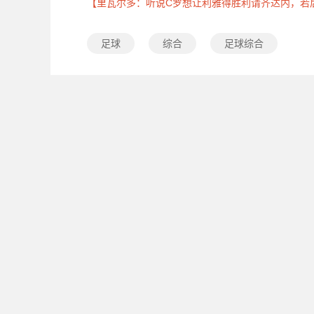
【里瓦尔多：听说C罗想让利雅得胜利请齐达内，若
足球
综合
足球综合