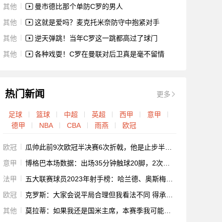
其他
曼市德比那个单防C罗的男人
其他
这就是爱吗？麦克托米奈防守中抱紧对手
其他
逆天弹跳！当年C罗这一跳都高过了球门
其他
各种戏耍！C罗在曼联对后卫真是毫不留情
热门新闻
更多
足球
篮球
中超
英超
西甲
意甲
德甲
NBA
CBA
雨燕
欧冠
欧冠
瓜帅此前9次欧冠半决赛6次折戟，他是止步半决赛次数最多主帅
意甲
博格巴本场数据：出场35分钟触球20脚，2次射正3次争顶成功
法甲
五大联赛球员2023年射手榜：哈兰德、奥斯梅恩和拉卡泽特14球居首
欧冠
克罗斯：大家会说平局合理但我看法不同 得承认德布劳内进了好球
其他
莫拉蒂：如果我还是国米主席，本赛季我可能会炒掉小因扎吉