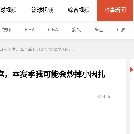
足球视频
篮球视频
综合视频
时事新闻
德甲
NBA
CBA
欧冠
梅西
C罗
国米主席，本赛季我可能会炒掉小因扎吉
席，本赛季我可能会炒掉小因扎
486