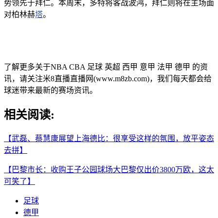
势领先于拜仁。本周末，多特将客战波鸿，拜仁则将在主场面
对柏林赫
塔
。
了解更多关于NBA CBA 足球 英超 西甲 意甲 法甲 德甲 的资
讯，请关注米8直播直播网(www.m8zb.com)，我们每天都会给
球迷带来最新的赛场资讯。
相关阅读:
【武磊、蔡慧康展望上海德比：很享受这样的氛围，放平姿态
去拼】
【巴黎市长：收购王子公园球场大巴黎仅出价3800万欧，这太
可笑了】
足球
德甲