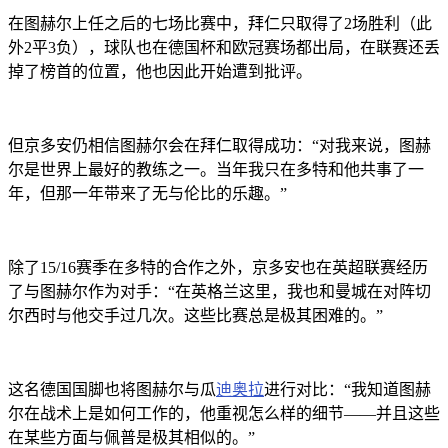
在图赫尔上任之后的七场比赛中，拜仁只取得了2场胜利（此
外2平3负），球队也在德国杯和欧冠赛场都出局，在联赛还丢
掉了榜首的位置，他也因此开始遭到批评。
但京多安仍相信图赫尔会在拜仁取得成功：“对我来说，图赫
尔是世界上最好的教练之一。当年我只在多特和他共事了一
年，但那一年带来了无与伦比的乐趣。”
除了15/16赛季在多特的合作之外，京多安也在英超联赛经历
了与图赫尔作为对手：“在英格兰这里，我也和曼城在对阵切
尔西时与他交手过几次。这些比赛总是极其困难的。”
这名德国国脚也将图赫尔与瓜
迪奥拉
进行对比：“我知道图赫
尔在战术上是如何工作的，他重视怎么样的细节——并且这些
在某些方面与佩普是极其相似的。”