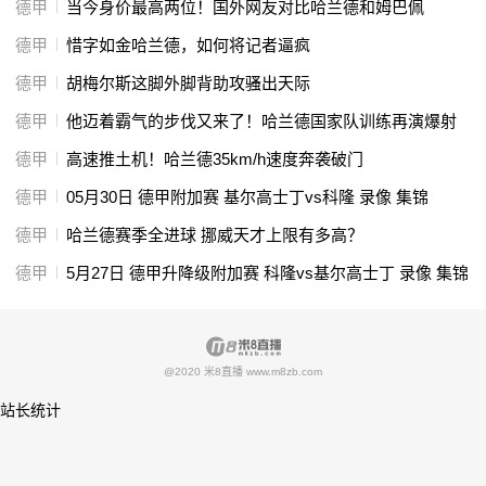
德甲
当今身价最高两位！国外网友对比哈兰德和姆巴佩
德甲
惜字如金哈兰德，如何将记者逼疯
德甲
胡梅尔斯这脚外脚背助攻骚出天际
德甲
他迈着霸气的步伐又来了！哈兰德国家队训练再演爆射
德甲
高速推土机！哈兰德35km/h速度奔袭破门
德甲
05月30日 德甲附加赛 基尔高士丁vs科隆 录像 集锦
德甲
哈兰德赛季全进球 挪威天才上限有多高？
德甲
5月27日 德甲升降级附加赛 科隆vs基尔高士丁 录像 集锦
@2020 米8直播 www.m8zb.com
站长统计