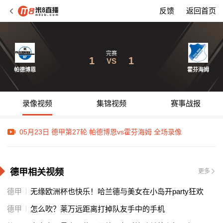
反馈
返回首页
完赛
1
1
VS
帕德博恩
霍芬海姆
录像视频
集锦视频
赛事战报
05月23日 德甲第27轮 帕德博恩vs霍芬海姆 全场录像
德甲相关视频
更多
德甲
无缘欧洲杯也快乐！哈兰德与美女在小岛开party狂欢
德甲
怎么吹？莱万远距离打掉队友手中的手机